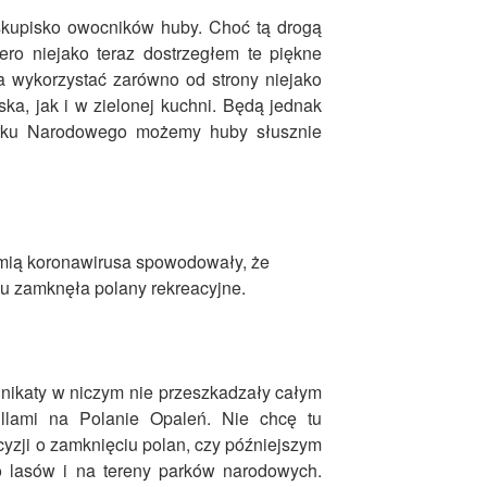
skupisko owocników huby. Choć tą drogą
ero niejako teraz dostrzegłem te piękne
 wykorzystać zarówno od strony niejako
ska, jak i w zielonej kuchni. Będą jednak
arku Narodowego możemy huby słusznie
mią koronawirusa spowodowały, że
u zamknęła polany rekreacyjne.
nikaty w niczym nie przeszkadzały całym
illami na Polanie Opaleń. Nie chcę tu
zji o zamknięciu polan, czy późniejszym
o lasów i na tereny parków narodowych.