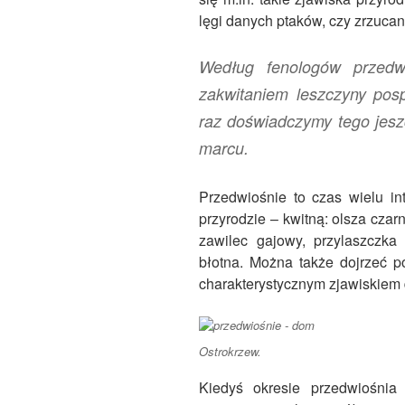
lęgi danych ptaków, czy zrzucani
Według fenologów przedw
zakwitaniem leszczyny posp
raz doświadczymy tego jesz
marcu.
Przedwiośnie to czas wielu i
przyrodzie – kwitną: olsza czarn
zawilec gajowy, przylaszczka 
błotna. Można także dojrzeć 
charakterystycznym zjawiskiem d
Ostrokrzew.
Kiedyś okresie przedwiośnia