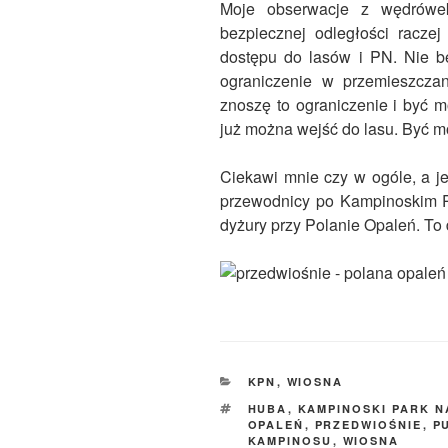
Moje obserwacje z wędrówek
bezpiecznej odległości raczej
dostępu do lasów i PN. Nie be
ograniczenie w przemieszczan
znoszę to ograniczenie i być m
już można wejść do lasu. Być m
Ciekawi mnie czy w ogóle, a je
przewodnicy po Kampinoskim 
dyżury przy Polanie Opaleń. To 
KATEGORIE
KPN
,
WIOSNA
TAGI
HUBA
,
KAMPINOSKI PARK 
OPALEŃ
,
PRZEDWIOŚNIE
,
P
KAMPINOSU
,
WIOSNA