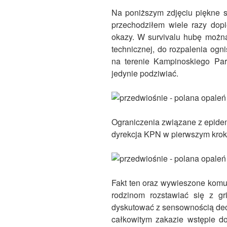
Na poniższym zdjęciu piękne 
przechodziłem wiele razy dopi
okazy. W survivalu hubę można
technicznej, do rozpalenia ogni
na terenie Kampinoskiego P
jedynie podziwiać.
Ograniczenia związane z epide
dyrekcja KPN w pierwszym krok
Fakt ten oraz wywieszone komu
rodzinom rozstawiać się z gr
dyskutować z sensownością decy
całkowitym zakazie wstępie d