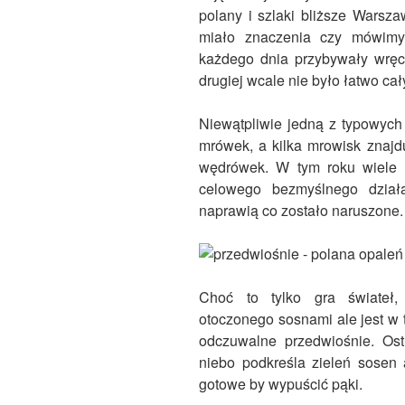
polany i szlaki bliższe Warsza
miało znaczenia czy mówimy
każdego dnia przybywały wręcz
drugiej wcale nie było łatwo c
Niewątpliwie jedną z typowych
mrówek, a kilka mrowisk znajd
wędrówek. W tym roku wiele z
celowego bezmyślnego dział
naprawią co zostało naruszone.
Choć to tylko gra świateł,
otoczonego sosnami ale jest w 
odczuwalne przedwiośnie. Ostr
niebo podkreśla zieleń sosen
gotowe by wypuścić pąki.