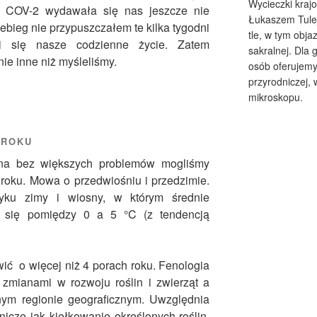
Wycieczki kraj
 COV-2 wydawała się nas jeszcze nie
Łukaszem Tulej
zebieg nie przypuszczałem te kilka tygodni
tle, w tym obja
i się nasze codzienne życie. Zatem
sakralnej. Dla 
ie inne niż myśleliśmy.
osób oferujemy
przyrodniczej,
mikroskopu.
 ROKU
na bez większych problemów mogliśmy
roku. Mowa o przedwiośniu i przedzimie.
tyku zimy i wiosny, w którym średnie
ą się pomiędzy 0 a 5 °C (z tendencją
ić o więcej niż 4 porach roku. Fenologia
zmianami w rozwoju roślin i zwierząt a
ym regionie geograficznym. Uwzględnia
dnicze jak kiełkowanie określonych roślin,