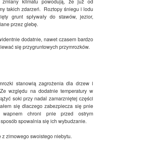
 zmiany klimatu powodują, że już od
emy takich zdarzeń. Roztopy śniegu i lodu
ęty grunt spływały do stawów, jezior,
niane przez glebę.
widentnie dodatnie, nawet czasem bardzo
iewać się przygruntowych przymrozków.
mrozki stanowią zagrożenia dla drzew i
. Ze względu na dodatnie temperatury w
ążyć soki przy nadal zamarzniętej części
ałem się dlaczego zabezpiecza się pnie
e wapnem chroni pnie przed ostrym
sposób spowalnia się ich wybudzanie.
ę z zimowego swoistego niebytu.