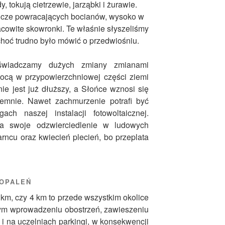
 tokują cietrzewie, jarząbki i żurawie.
ucze powracających bocianów, wysoko w
acowite skowronki. Te właśnie słyszeliśmy
choć trudno było mówić o przedwiośniu.
świadczamy dużych zmiany zmianami
ocą w przypowierzchniowej części ziemi
ie jest już dłuższy, a Słońce wznosi się
jemnie. Nawet zachmurzenie potrafi być
ch naszej instalacji fotowoltaicznej.
a swoje odzwierciedlenie w ludowych
rncu oraz kwiecień plecień, bo przeplata
 OPALEŃ
 km, czy 4 km to przede wszystkim okolice
ym wprowadzeniu obostrzeń, zawieszeniu
 i na uczelniach parkingi, w konsekwencji