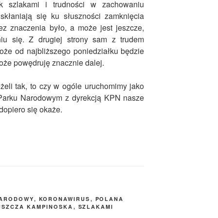
 szlakami i trudności w zachowaniu
 skłaniają się ku słuszności zamknięcia
z znaczenia było, a może jest jeszcze,
iu się. Z drugiej strony sam z trudem
oże od najbliższego poniedziałku będzie
oże powędruję znacznie dalej.
żeli tak, to czy w ogóle uruchomimy jako
Parku Narodowym z dyrekcją KPN nasze
dopiero się okaże.
NARODOWY
,
KORONAWIRUS
,
POLANA
USZCZA KAMPINOSKA
,
SZLAKAMI