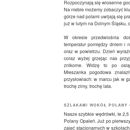
Rozpoczynają się wiosenne gody,
Na niebie możemy zobaczyć kl
górze nad polami uwijają się pr
już w lutym na Dolnym Śląsku, 
W okresie przedwiośnia do
temperatur pomiędzy dniem i n
oraz w powietrzu. Dzień wyraźn
coraz wyżej grzejąc nas przy
znikome. Widzę to po osiąga
Mieszanka pogodowa znalazł
przysłowiach: w marcu jak w ga
trochę zimy, trochę lata.
SZLAKAMI WOKÓŁ POLANY
Nasze szybkie wędrówki, te 2,5
Polany Opaleń. Już po pierwsz
zajęć stacjonarnych w szkołach