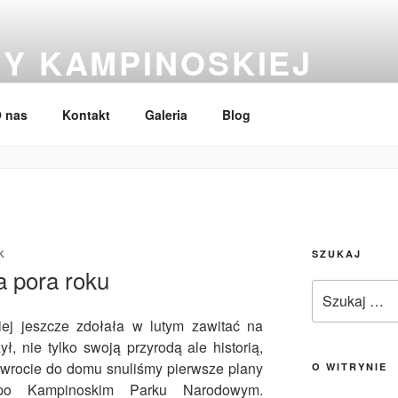
Y KAMPINOSKIEJ
 edukacja, zabytki, przewodnik po Puszczy Kampinoskiej
 nas
Kontakt
Galeria
Blog
K
SZUKAJ
a pora roku
Szukaj:
ej jeszcze zdołała w lutym zawitać na
ł, nie tylko swoją przyrodą ale historią,
powrocie do domu snuliśmy pierwsze plany
O WITRYNIE
 po Kampinoskim Parku Narodowym.