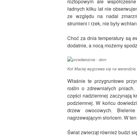
roztopowym ale współczesne
ładnych kilku lat nie obserwuj
ze względu na nadal zmarzni
strumieni i rzek, nie były wchła
Choć za dnia temperatury są e
dodatnie, a nocą możemy spodz
Kot Maciej wygrzewa się na werandzie.
Właśnie te przygruntowe przy
roślin o zdrewniałych pniach
części nadziemnej zaczynają kr
podziemnej. W końcu dowiedzi
drzew owocowych. Bieleni
nagrzewającym słońcem. W ten 
Świat zwierząt również budzi si