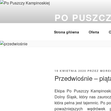
Przejdź
do
PO PUSZCZ
treści
Wędrówki, przyroda, wycieczki,
Strona główna
Oferta
O
OPUBLIKOWANE
19 KWIETNIA 2020
PRZEZ
MORE
W
Przedwiośnie – piąt
Ekipa Po Puszczy Kampinoski
Dolny Śląsk, który nas zauroczy
która pełna jest tajemnic. Po 
poważniejszych wędrówek