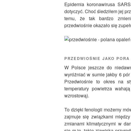
Epidemia koronawirusa SARS
dotyczyć. Choć śledziłem jej pr
temu, że tak bardzo zmien
przedwiośnie okazało się zupełn
PRZEDWIOŚNIE JAKO PORA
W Polsce jeszcze do niedaw
wyróżniać w sumie jakby 6 pór 
Przedwiośnie to okres na s
temperatury powietrza wahaj
wzrostową).
To dzięki fenologii możemy mów
zajmuje się związkami między 
zmianami klimatycznymi w dan
się m.in. takie zjawiska przyro