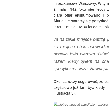
mieszkańców Warszawy. W tym m
2 maja 1942 roku niemieccy żo
ciała ofiar ekshumowano i p
Aktualnie staramy się pozyskać
2022 r. minie już 80 lat od tej o
Ja na takie miejsce patrzę
że miejsce chce opowiedzie
drzewo było niemym świad
razem kiedy byłem na cme
specyficzna cisza. Nawet pta
Okolica raczy sugerować, że cz
częściowo już tam być kiedy m
(ilustracja 3).