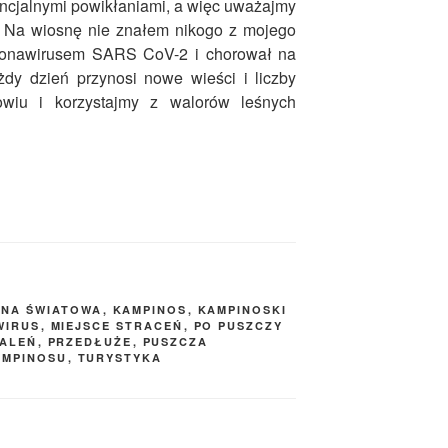
encjalnymi powikłaniami, a więc uważajmy
a. Na wiosnę nie znałem nikogo z mojego
oronawirusem SARS CoV-2 i chorował na
dy dzień przynosi nowe wieści i liczby
owiu i korzystajmy z walorów leśnych
JNA ŚWIATOWA
,
KAMPINOS
,
KAMPINOSKI
WIRUS
,
MIEJSCE STRACEŃ
,
PO PUSZCZY
PALEŃ
,
PRZEDŁUŻE
,
PUSZCZA
AMPINOSU
,
TURYSTYKA