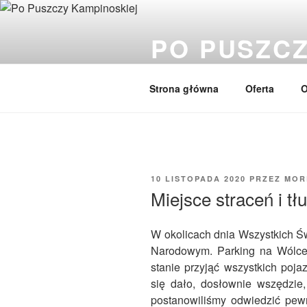
Przejdź
do
PO PUSZCZ
treści
Wędrówki, przyroda, wycieczki,
Strona główna
Oferta
O
OPUBLIKOWANE
10 LISTOPADA 2020
PRZEZ
MOR
W
Miejsce straceń i tł
W okolicach dnia Wszystkich Ś
Narodowym. Parking na Wólce 
stanie przyjąć wszystkich poja
się dało, dosłownie wszędzie
postanowiliśmy odwiedzić pewn