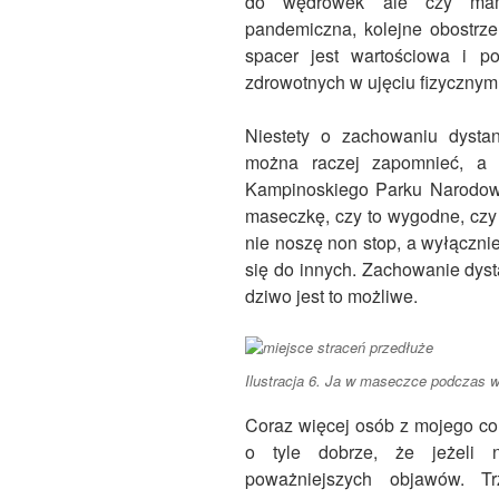
do wędrówek ale czy mam
pandemiczna, kolejne obostrz
spacer jest wartościowa i p
zdrowotnych w ujęciu fizycznym 
Niestety o zachowaniu dyst
można raczej zapomnieć, a 
Kampinoskiego Parku Narodoweg
maseczkę, czy to wygodne, czy 
nie noszę non stop, a wyłącznie
się do innych. Zachowanie dyst
dziwo jest to możliwe.
Ilustracja 6. Ja w maseczce podczas w
Coraz więcej osób z mojego cor
o tyle dobrze, że jeżeli
poważniejszych objawów. T