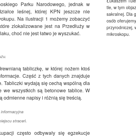
Łukaszem Tulej
noskiego Parku Narodowego, jednak w
tle, w tym obja
działce leśnej, której KPN jeszcze nie
sakralnej. Dla 
wokupu. Na ilustracji 1 możemy zobaczyć
osób oferujemy
tóre zlokalizowane jest na Przedłuży w
przyrodniczej,
laku, choć nie jest łatwo je wyszukać.
mikroskopu.
użu.
drewnianą tabliczkę, w której nożem ktoś
formacje. Część z tych danych znajduje
e. Tabliczki wydają się cechą wspólną dla
ie we wszystkich są betonowe tablice. W
ą odmienne napisy i różnią się treścią.
miejscu straceń.
upacji często odbywały się egzekucje