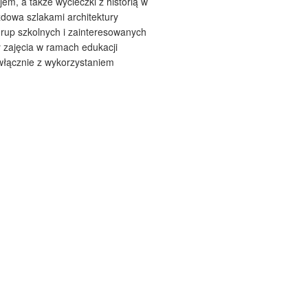
em, a także wycieczki z historią w
zdowa szlakami architektury
grup szkolnych i zainteresowanych
 zajęcia w ramach edukacji
 włącznie z wykorzystaniem