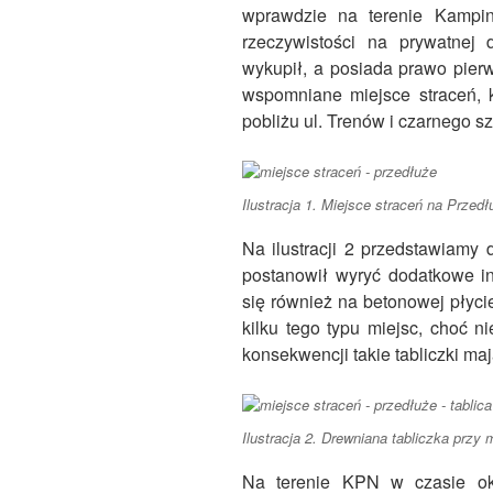
wprawdzie na terenie Kampi
rzeczywistości na prywatnej 
wykupił, a posiada prawo pier
wspomniane miejsce straceń, k
pobliżu ul. Trenów i czarnego sz
Ilustracja 1. Miejsce straceń na Przedł
Na ilustracji 2 przedstawiamy 
postanowił wyryć dodatkowe in
się również na betonowej płyci
kilku tego typu miejsc, choć n
konsekwencji takie tabliczki maj
Ilustracja 2. Drewniana tabliczka przy 
Na terenie KPN w czasie ok