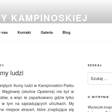
Y KAMPINOSKIEJ
 edukacja, zabytki, przewodnik po Puszczy Kampinoskiej
 nas
Kontakt
Galeria
Blog
EK
SZUKAJ
umy ludzi
Szukaj:
więtych tłumy ludzi w Kampinoskim Parku
Węglowej (okolice Opalenia) nie był w
zdów, a więc te zaparkowano gdzie tylko
O WITRYNIE
, w tym na sąsiadujących uliczkach. My
Wycieczki kraj
e miejsce straceń, które znajdujące się