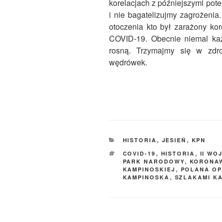
korelacjach z późniejszymi pot
i nie bagatelizujmy zagrożeni
otoczenia kto był zarażony k
COVID-19. Obecnie niemal każ
rosną. Trzymajmy się w zdr
wędrówek.
KATEGORIE
HISTORIA
,
JESIEŃ
,
KPN
TAGI
COVID-19
,
HISTORIA
,
II WO
PARK NARODOWY
,
KORONA
KAMPINOSKIEJ
,
POLANA O
KAMPINOSKA
,
SZLAKAMI K