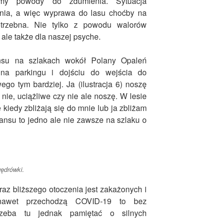
y powody do zdumienia. Sytuacja
enia, a więc wyprawa do lasu choćby na
otrzebna. Nie tylko z powodu walorów
ale także dla naszej psyche.
ansu na szlakach wokół Polany Opaleń
na parkingu i dojściu do wejścia do
o tym bardziej. Ja (ilustracja 6) noszę
nie, uciążliwe czy nie ale noszę. W lesie
 kiedy zbliżają się do mnie lub ja zbliżam
ansu to jedno ale nie zawsze na szlaku o
ędrówki.
az bliższego otoczenia jest zakażonych i
 nawet przechodzą COVID-19 to bez
rzeba tu jednak pamiętać o silnych