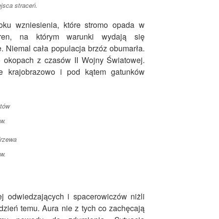
jsca straceń.
toku wzniesienia, które stromo opada w
ren, na którym warunki wydają się
. Niemal cała populacja brzóz obumarła.
 okopach z czasów II Wojny Światowej.
ne krajobrazowo i pod kątem gatunków
w.
w.
j odwiedzających i spacerowiczów niżli
tydzień temu. Aura nie z tych co zachęcają