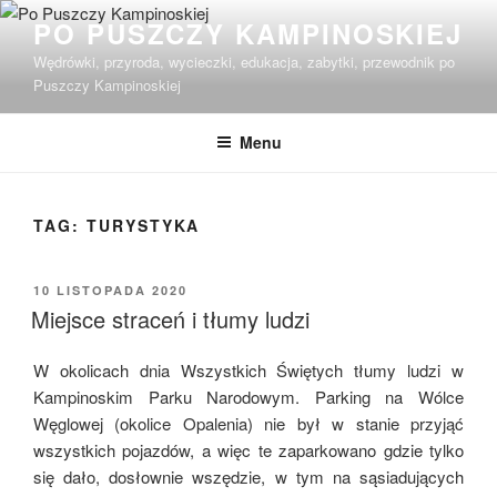
Przejdź
PO PUSZCZY KAMPINOSKIEJ
do
Wędrówki, przyroda, wycieczki, edukacja, zabytki, przewodnik po
treści
Puszczy Kampinoskiej
Menu
TAG:
TURYSTYKA
OPUBLIKOWANE
10 LISTOPADA 2020
W
Miejsce straceń i tłumy ludzi
W okolicach dnia Wszystkich Świętych tłumy ludzi w
Kampinoskim Parku Narodowym. Parking na Wólce
Węglowej (okolice Opalenia) nie był w stanie przyjąć
wszystkich pojazdów, a więc te zaparkowano gdzie tylko
się dało, dosłownie wszędzie, w tym na sąsiadujących