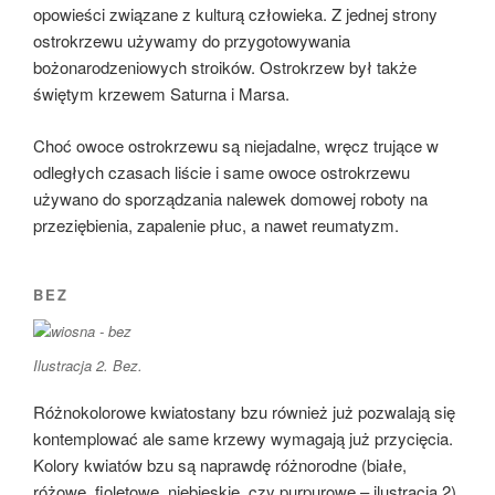
opowieści związane z kulturą człowieka. Z jednej strony
ostrokrzewu używamy do przygotowywania
bożonarodzeniowych stroików. Ostrokrzew był także
świętym krzewem Saturna i Marsa.
Choć owoce ostrokrzewu są niejadalne, wręcz trujące w
odległych czasach liście i same owoce ostrokrzewu
używano do sporządzania nalewek domowej roboty na
przeziębienia, zapalenie płuc, a nawet reumatyzm.
BEZ
Ilustracja 2. Bez.
Różnokolorowe kwiatostany bzu również już pozwalają się
kontemplować ale same krzewy wymagają już przycięcia.
Kolory kwiatów bzu są naprawdę różnorodne (białe,
różowe, fioletowe, niebieskie, czy purpurowe – ilustracja 2).