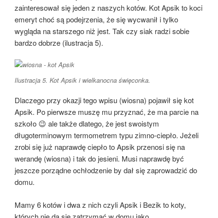
zainteresował się jeden z naszych kotów. Kot Apsik to koci
emeryt choć są podejrzenia, że się wycwanił i tylko
wygląda na starszego niż jest. Tak czy siak radzi sobie
bardzo dobrze (ilustracja 5).
Ilustracja 5. Kot Apsik i wielkanocna święconka.
Dlaczego przy okazji tego wpisu (wiosna) pojawił się kot
Apsik. Po pierwsze muszę mu przyznać, że ma parcie na
szkoło 😉 ale także dlatego, że jest swoistym
długoterminowym termometrem typu zimno-ciepło. Jeżeli
zrobi się już naprawdę ciepło to Apsik przenosi się na
werandę (wiosna) i tak do jesieni. Musi naprawdę być
jeszcze porządne ochłodzenie by dał się zaprowadzić do
domu.
Mamy 6 kotów i dwa z nich czyli Apsik i Bezik to koty,
których nie da się zatrzymać w domu jako