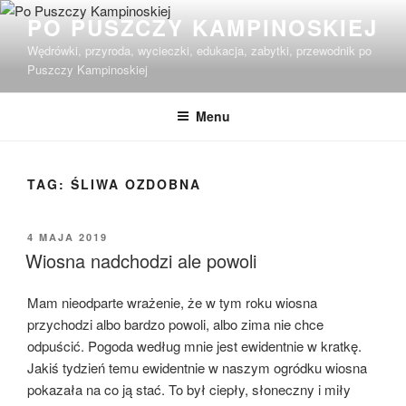
Przejdź
PO PUSZCZY KAMPINOSKIEJ
do
Wędrówki, przyroda, wycieczki, edukacja, zabytki, przewodnik po
treści
Puszczy Kampinoskiej
Menu
TAG:
ŚLIWA OZDOBNA
OPUBLIKOWANE
4 MAJA 2019
W
Wiosna nadchodzi ale powoli
Mam nieodparte wrażenie, że w tym roku wiosna
przychodzi albo bardzo powoli, albo zima nie chce
odpuścić. Pogoda według mnie jest ewidentnie w kratkę.
Jakiś tydzień temu ewidentnie w naszym ogródku wiosna
pokazała na co ją stać. To był ciepły, słoneczny i miły