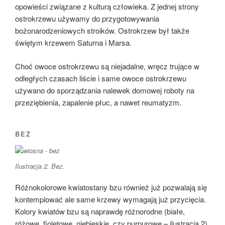
opowieści związane z kulturą człowieka. Z jednej strony
ostrokrzewu używamy do przygotowywania
bożonarodzeniowych stroików. Ostrokrzew był także
świętym krzewem Saturna i Marsa.
Choć owoce ostrokrzewu są niejadalne, wręcz trujące w
odległych czasach liście i same owoce ostrokrzewu
używano do sporządzania nalewek domowej roboty na
przeziębienia, zapalenie płuc, a nawet reumatyzm.
BEZ
Ilustracja 2. Bez.
Różnokolorowe kwiatostany bzu również już pozwalają się
kontemplować ale same krzewy wymagają już przycięcia.
Kolory kwiatów bzu są naprawdę różnorodne (białe,
różowe, fioletowe, niebieskie, czy purpurowe – ilustracja 2).