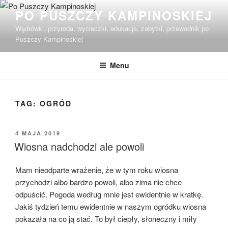
Przejdź
PO PUSZCZY KAMPINOSKIEJ
do
Wędrówki, przyroda, wycieczki, edukacja, zabytki, przewodnik po
treści
Puszczy Kampinoskiej
Menu
TAG:
OGRÓD
OPUBLIKOWANE
4 MAJA 2019
W
Wiosna nadchodzi ale powoli
Mam nieodparte wrażenie, że w tym roku wiosna
przychodzi albo bardzo powoli, albo zima nie chce
odpuścić. Pogoda według mnie jest ewidentnie w kratkę.
Jakiś tydzień temu ewidentnie w naszym ogródku wiosna
pokazała na co ją stać. To był ciepły, słoneczny i miły