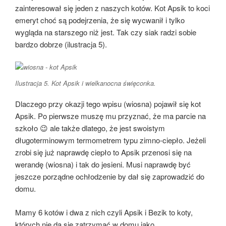
zainteresował się jeden z naszych kotów. Kot Apsik to koci
emeryt choć są podejrzenia, że się wycwanił i tylko
wygląda na starszego niż jest. Tak czy siak radzi sobie
bardzo dobrze (ilustracja 5).
Ilustracja 5. Kot Apsik i wielkanocna święconka.
Dlaczego przy okazji tego wpisu (wiosna) pojawił się kot
Apsik. Po pierwsze muszę mu przyznać, że ma parcie na
szkoło 😉 ale także dlatego, że jest swoistym
długoterminowym termometrem typu zimno-ciepło. Jeżeli
zrobi się już naprawdę ciepło to Apsik przenosi się na
werandę (wiosna) i tak do jesieni. Musi naprawdę być
jeszcze porządne ochłodzenie by dał się zaprowadzić do
domu.
Mamy 6 kotów i dwa z nich czyli Apsik i Bezik to koty,
których nie da się zatrzymać w domu jako