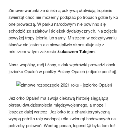
Zimowe warunki ze śnieżną pokrywą ułatwiają tropienie
zwierząt choć nie możemy podążać po tropach gdzie tylko
one prowadzą. W parku narodowym nie powinno się
schodzić ze szlaków i ścieżek dydaktycznych. Na zdjęciu
powyżej tropy jelenia lub sarny. Mistrzem w odczytywaniu
śladów nie jestem ale niewątpliwie skonsultuje się z
mistrzem w tym zakresie
Łukaszem Tulejem
.
Nasz wspólny, mój i żony, szlak wędrówki prowadzi obok
jeziorka Opaleń w pobliży Polany Opaleń (zdjęcie poniżej).
Jeziorko Opaleń ma swoja ciekawą historię sięgającą
okresu dwudziestolecia międzywojennego, a może i
jeszcze dalej wstecz. Jeziorko to z charakterystyczną
wyspą pełniło rolę wodopoju dla zwierząt hodowanych na
potrzeby polowań. Według podań, legend 😉 była tam też