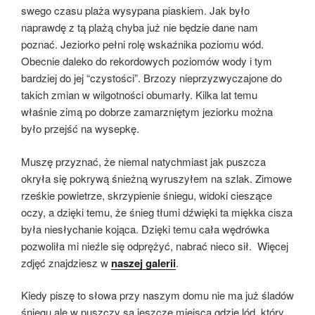
swego czasu plaża wysypana piaskiem. Jak było
naprawdę z tą plażą chyba już nie będzie dane nam
poznać. Jeziorko pełni rolę wskaźnika poziomu wód.
Obecnie daleko do rekordowych poziomów wody i tym
bardziej do jej “czystości”. Brzozy nieprzyzwyczajone do
takich zmian w wilgotności obumarły. Kilka lat temu
właśnie zimą po dobrze zamarzniętym jeziorku można
było przejść na wysepkę.
Muszę przyznać, że niemal natychmiast jak puszcza
okryła się pokrywą śnieżną wyruszyłem na szlak. Zimowe
rześkie powietrze, skrzypienie śniegu, widoki cieszące
oczy, a dzięki temu, że śnieg tłumi dźwięki ta miękka cisza
była niesłychanie kojąca. Dzięki temu cała wędrówka
pozwoliła mi nieźle się odprężyć, nabrać nieco sił. Więcej
zdjęć znajdziesz w
naszej galerii
.
Kiedy piszę to słowa przy naszym domu nie ma już śladów
śniegu ale w puszczy są jeszcze miejsca gdzie lód, który