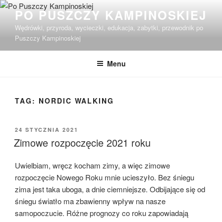
Przejdź
PO PUSZCZY KAMPINOSKIEJ
do
Wędrówki, przyroda, wycieczki, edukacja, zabytki, przewodnik po
treści
Puszczy Kampinoskiej
Menu
TAG:
NORDIC WALKING
OPUBLIKOWANE
24 STYCZNIA 2021
W
Zimowe rozpoczęcie 2021 roku
Uwielbiam, wręcz kocham zimy, a więc zimowe
rozpoczęcie Nowego Roku mnie ucieszyło. Bez śniegu
zima jest taka uboga, a dnie ciemniejsze. Odbijające się od
śniegu światło ma zbawienny wpływ na nasze
samopoczucie. Różne prognozy co roku zapowiadają