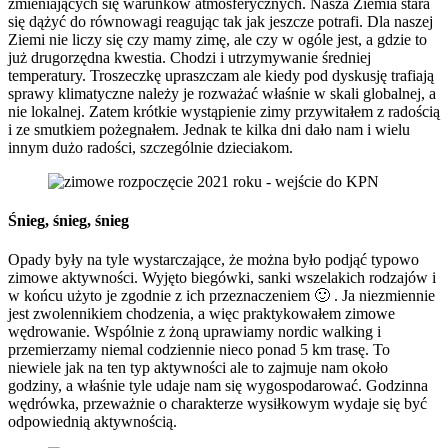
zmieniających się warunków atmosferycznych. Nasza Ziemia stara
się dążyć do równowagi reagując tak jak jeszcze potrafi. Dla naszej
Ziemi nie liczy się czy mamy zimę, ale czy w ogóle jest, a gdzie to
już drugorzędna kwestia. Chodzi i utrzymywanie średniej
temperatury. Troszeczkę upraszczam ale kiedy pod dyskusję trafiają
sprawy klimatyczne należy je rozważać właśnie w skali globalnej, a
nie lokalnej. Zatem krótkie wystąpienie zimy przywitałem z radością
i ze smutkiem pożegnałem. Jednak te kilka dni dało nam i wielu
innym dużo radości, szczególnie dzieciakom.
Śnieg, śnieg, śnieg
Opady były na tyle wystarczające, że można było podjąć typowo
zimowe aktywności. Wyjęto biegówki, sanki wszelakich rodzajów i
w końcu użyto je zgodnie z ich przeznaczeniem 🙂 . Ja niezmiennie
jest zwolennikiem chodzenia, a więc praktykowałem zimowe
wędrowanie. Wspólnie z żoną uprawiamy nordic walking i
przemierzamy niemal codziennie nieco ponad 5 km trasę. To
niewiele jak na ten typ aktywności ale to zajmuje nam około
godziny, a właśnie tyle udaje nam się wygospodarować. Godzinna
wędrówka, przeważnie o charakterze wysiłkowym wydaje się być
odpowiednią aktywnością.