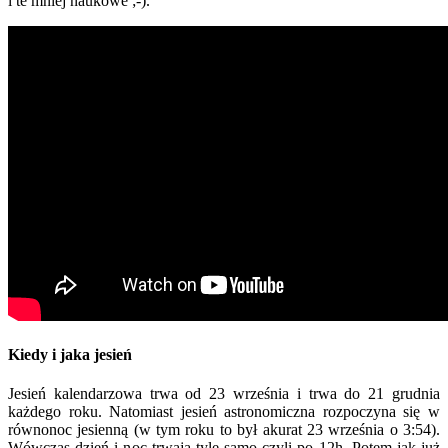
i te mniej naukowe ;-).
Kiedy i jaka jesień
Jesień kalendarzowa trwa od 23 września i trwa do 21 grudnia
każdego roku. Natomiast jesień astronomiczna rozpoczyna się w
równonoc jesienną (w tym roku to był akurat 23 września o 3:54).
Wówczas dzień i noc trwają tyle samo czyli po 12h. Potem jak już