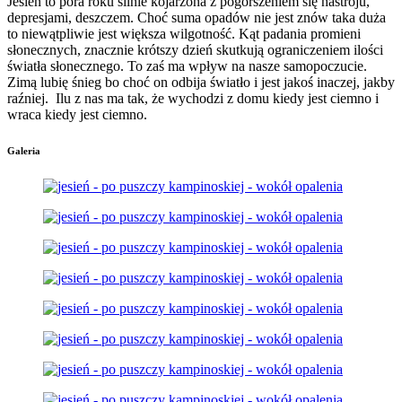
Jesień to pora roku silnie kojarzona z pogorszeniem się nastroju,
depresjami, deszczem. Choć suma opadów nie jest znów taka duża
to niewątpliwie jest większa wilgotność. Kąt padania promieni
słonecznych, znacznie krótszy dzień skutkują ograniczeniem ilości
światła słonecznego. To zaś ma wpływ na nasze samopoczucie.
Zimą lubię śnieg bo choć on odbija światło i jest jakoś inaczej, jakby
raźniej. Ilu z nas ma tak, że wychodzi z domu kiedy jest ciemno i
wraca kiedy jest ciemno.
Galeria