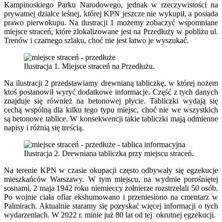
Kampinoskiego Parku Narodowego, jednak w rzeczywistości na
prywatnej działce leśnej, której KPN jeszcze nie wykupił, a posiada
prawo pierwokupu. Na ilustracji 1 możemy zobaczyć wspomniane
miejsce straceń, które zlokalizowane jest na Przedłuży w pobliżu ul.
Trenów i czarnego szlaku, choć nie jest łatwo je wyszukać.
Ilustracja 1. Miejsce straceń na Przedłużu.
Na ilustracji 2 przedstawiamy drewnianą tabliczkę, w której nożem
ktoś postanowił wyryć dodatkowe informacje. Część z tych danych
znajduje się również na betonowej płycie. Tabliczki wydają się
cechą wspólną dla kilku tego typu miejsc, choć nie we wszystkich
są betonowe tablice. W konsekwencji takie tabliczki mają odmienne
napisy i różnią się treścią.
Ilustracja 2. Drewniana tabliczka przy miejscu straceń.
Na terenie KPN w czasie okupacji często odbywały się egzekucje
mieszkańców Warszawy. W tym miejscu, na wydmie porośniętej
sosnami, 2 maja 1942 roku niemieccy żołnierze rozstrzelali 50 osób.
Po wojnie ciała ofiar ekshumowano i przeniesiono na cmentarz w
Palmirach. Aktualnie staramy się pozyskać więcej informacji o tych
wydarzeniach. W 2022 r. minie już 80 lat od tej okrutnej egzekucji.