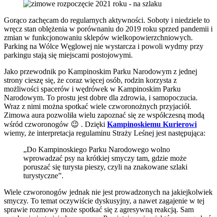
Gorąco zachęcam do regularnych aktywności. Soboty i niedziele to
wręcz stan oblężenia w porównaniu do 2019 roku sprzed pandemii i
zmian w funkcjonowaniu sklepów wielkopowierzchniowych.
Parking na Wólce Węglowej nie wystarcza i powoli wydmy przy
parkingu stają się miejscami postojowymi.
Jako przewodnik po Kampinoskim Parku Narodowym z jednej
strony cieszę się, że coraz więcej osób, rodzin korzysta z
możliwości spacerów i wędrówek w Kampinoskim Parku
Narodowym. To prostu jest dobre dla zdrowia, i samopoczucia.
Wraz z nimi można spotkać wiele czworonożnych przyjaciół.
Zimowa aura pozwoliła wielu zapoznać się ze współczesną modą
wśród czworonogów 😉 . Dzięki
Kampinoskiemu Kurierowi
wiemy, że interpretacja regulaminu Straży Leśnej jest następująca:
„Do Kampinoskiego Parku Narodowego wolno
wprowadzać psy na krótkiej smyczy tam, gdzie może
poruszać się turysta pieszy, czyli na znakowane szlaki
turystyczne”.
Wiele czworonogów jednak nie jest prowadzonych na jakiejkolwiek
smyczy. To temat oczywiście dyskusyjny, a nawet zagajenie w tej
sprawie rozmowy może spotkać się z agresywną reakcją. Sam