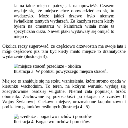
Ja na takie miejsce patrzę jak na opowieść. Czasem
wydaje się, że miejsce chce opowiedzieć co się tu
wydarzyło. Może jakieś drzewo było niemym
świadkiem tamtych wydarzeń. Za każdym razem kiedy
byłem na cmentarzu w Palmirach witała mnie ta
specyficzna cisza. Nawet ptaki wydawały się omijać to
miejsce.
Okolica raczy sugerować, że częściowo drzewostan ma swoje lata i
mógł częściowo już tam być kiedy miało miejsce to dramatyczne
wydarzenie (ilustracja 3).
Ilustracja 3. W pobliżu powyższego miejsca straceń.
Miejsce to znajduje się na stoku wzniesienia, które stromo opada w
kierunku wschodnim. To teren, na którym warunki wydają się
zdecydowanie bardziej wilgotne. Niemal cała populacja brzóz
obumarła. Zachowane są pozostałości po okopach z czasów II
Wojny Światowej. Ciekawe miejsce, urozmaicone krajobrazowo i
pod kątem gatunków roślinnych (ilustracja 4 i 5).
Ilustracja 4. Bogactwo mchów i porostów.