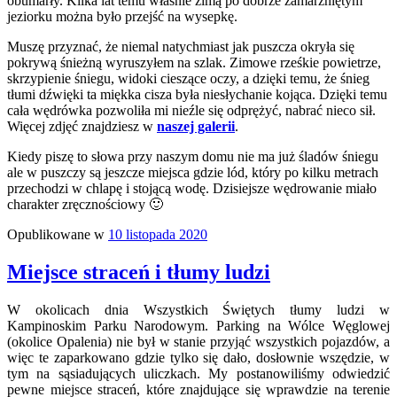
obumarły. Kilka lat temu właśnie zimą po dobrze zamarzniętym
jeziorku można było przejść na wysepkę.
Muszę przyznać, że niemal natychmiast jak puszcza okryła się
pokrywą śnieżną wyruszyłem na szlak. Zimowe rześkie powietrze,
skrzypienie śniegu, widoki cieszące oczy, a dzięki temu, że śnieg
tłumi dźwięki ta miękka cisza była niesłychanie kojąca. Dzięki temu
cała wędrówka pozwoliła mi nieźle się odprężyć, nabrać nieco sił.
Więcej zdjęć znajdziesz w
naszej galerii
.
Kiedy piszę to słowa przy naszym domu nie ma już śladów śniegu
ale w puszczy są jeszcze miejsca gdzie lód, który po kilku metrach
przechodzi w chlapę i stojącą wodę. Dzisiejsze wędrowanie miało
charakter zręcznościowy 🙂
Opublikowane w
10 listopada 2020
Miejsce straceń i tłumy ludzi
W okolicach dnia Wszystkich Świętych tłumy ludzi w
Kampinoskim Parku Narodowym. Parking na Wólce Węglowej
(okolice Opalenia) nie był w stanie przyjąć wszystkich pojazdów, a
więc te zaparkowano gdzie tylko się dało, dosłownie wszędzie, w
tym na sąsiadujących uliczkach. My postanowiliśmy odwiedzić
pewne miejsce straceń, które znajdujące się wprawdzie na terenie