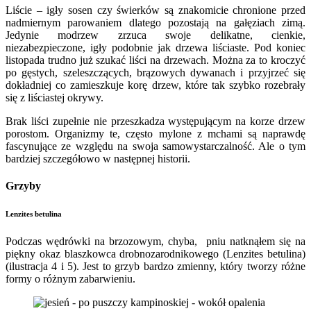
Liście – igły sosen czy świerków są znakomicie chronione przed
nadmiernym parowaniem dlatego pozostają na gałęziach zimą.
Jedynie modrzew zrzuca swoje delikatne, cienkie,
niezabezpieczone, igły podobnie jak drzewa liściaste. Pod koniec
listopada trudno już szukać liści na drzewach. Można za to kroczyć
po gęstych, szeleszczących, brązowych dywanach i przyjrzeć się
dokładniej co zamieszkuje korę drzew, które tak szybko rozebrały
się z liściastej okrywy.
Brak liści zupełnie nie przeszkadza występującym na korze drzew
porostom. Organizmy te, często mylone z mchami są naprawdę
fascynujące ze względu na swoja samowystarczalność. Ale o tym
bardziej szczegółowo w następnej historii.
Grzyby
Lenzites betulina
Podczas wędrówki na brzozowym, chyba, pniu natknąłem się na
piękny okaz blaszkowca drobnozarodnikowego (Lenzites betulina)
(ilustracja 4 i 5). Jest to grzyb bardzo zmienny, który tworzy różne
formy o różnym zabarwieniu.