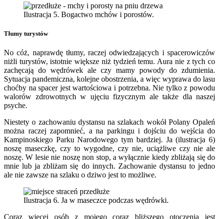
Ilustracja 5. Bogactwo mchów i porostów.
Tłumy turystów
No cóż, naprawdę tłumy, raczej odwiedzających i spacerowiczów
niżli turystów, istotnie większe niż tydzień temu. Aura nie z tych co
zachęcają do wędrówek ale czy mamy powody do zdumienia.
Sytuacja pandemiczna, kolejne obostrzenia, a więc wyprawa do lasu
choćby na spacer jest wartościowa i potrzebna. Nie tylko z powodu
walorów zdrowotnych w ujęciu fizycznym ale także dla naszej
psyche.
Niestety o zachowaniu dystansu na szlakach wokół Polany Opaleń
można raczej zapomnieć, a na parkingu i dojściu do wejścia do
Kampinoskiego Parku Narodowego tym bardziej. Ja (ilustracja 6)
noszę maseczkę, czy to wygodne, czy nie, uciążliwe czy nie ale
noszę. W lesie nie noszę non stop, a wyłącznie kiedy zbliżają się do
mnie lub ja zbliżam się do innych. Zachowanie dystansu to jedno
ale nie zawsze na szlaku o dziwo jest to możliwe.
Ilustracja 6. Ja w maseczce podczas wędrówki.
Coraz więcej osób z mojego coraz bliższego otoczenia jest