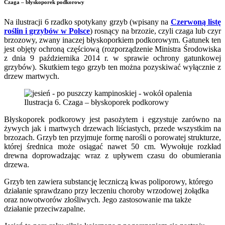
Czaga – błyskoporek podkorowy
Na ilustracji 6 rzadko spotykany grzyb (wpisany na
Czerwoną listę
roślin i grzybów w Polsce
) rosnący na brzozie, czyli czaga lub czyr
brzozowy, zwany inaczej błyskoporkiem podkorowym. Gatunek ten
jest objęty ochroną częściową (rozporządzenie Ministra Środowiska
z dnia 9 października 2014 r. w sprawie ochrony gatunkowej
grzybów). Skutkiem tego grzyb ten można pozyskiwać wyłącznie z
drzew martwych.
Ilustracja 6. Czaga – błyskoporek podkorowy
Błyskoporek podkorowy jest pasożytem i egzystuje zarówno na
żywych jak i martwych drzewach liściastych, przede wszystkim na
brzozach. Grzyb ten przyjmuje formę narośli o porowatej strukturze,
której średnica może osiągać nawet 50 cm. Wywołuje rozkład
drewna doprowadzając wraz z upływem czasu do obumierania
drzewa.
Grzyb ten zawiera substancję leczniczą kwas poliporowy, którego
działanie sprawdzano przy leczeniu choroby wrzodowej żołądka
oraz nowotworów złośliwych. Jego zastosowanie ma także
działanie przeciwzapalne.