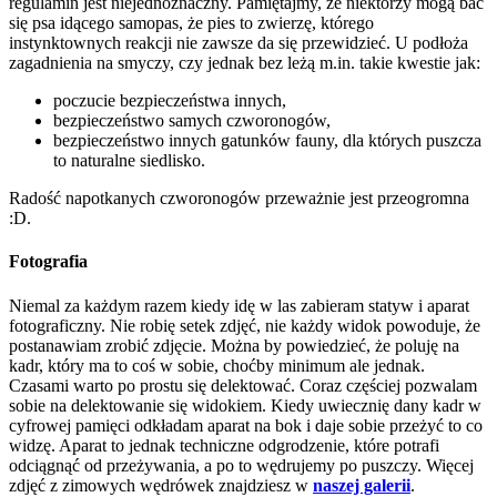
regulamin jest niejednoznaczny. Pamiętajmy, że niektórzy mogą bać
się psa idącego samopas, że pies to zwierzę, którego
instynktownych reakcji nie zawsze da się przewidzieć. U podłoża
zagadnienia na smyczy, czy jednak bez leżą m.in. takie kwestie jak:
poczucie bezpieczeństwa innych,
bezpieczeństwo samych czworonogów,
bezpieczeństwo innych gatunków fauny, dla których puszcza
to naturalne siedlisko.
Radość napotkanych czworonogów przeważnie jest przeogromna
:D.
Fotografia
Niemal za każdym razem kiedy idę w las zabieram statyw i aparat
fotograficzny. Nie robię setek zdjęć, nie każdy widok powoduje, że
postanawiam zrobić zdjęcie. Można by powiedzieć, że poluję na
kadr, który ma to coś w sobie, choćby minimum ale jednak.
Czasami warto po prostu się delektować. Coraz częściej pozwalam
sobie na delektowanie się widokiem. Kiedy uwiecznię dany kadr w
cyfrowej pamięci odkładam aparat na bok i daje sobie przeżyć to co
widzę. Aparat to jednak techniczne odgrodzenie, które potrafi
odciągnąć od przeżywania, a po to wędrujemy po puszczy. Więcej
zdjęć z zimowych wędrówek znajdziesz w
naszej galerii
.