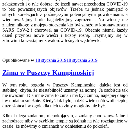
zakażonych i o tyle dobrze, że jeżeli nawet przechodzą COVID-19
to bez poważniejszych objawów. Trzeba tu jednak pamiętać o
silnych korelacjach z późniejszymi potencjalnymi powikłaniami, a
więc uważajmy i nie bagatelizujmy zagrożenia. Na wiosnę nie
znałem nikogo z mojego otoczenia kto był zarażony koronawirusem
SARS CoV-2 i chorował na COVID-19. Obecnie niemal każdy
dzień przynosi nowe wieści i liczby rosną. Trzymajmy się w
zdrowiu i korzystajmy z walorów leśnych wędrówek.
Opublikowane w
18 stycznia 2019
18 stycznia 2019
Zima w Puszczy Kampinoskiej
W tym roku pogoda w Puszczy Kampinoskiej daleka jest od
stabilnej, chyba, że niestabilność uznamy za normę. Ja osobiście tak
nie uważam. Dla mnie zima to zima i ma być zimno, najlepiej długo
i w dodatku śnieżnie. Kiedyś tak było, a dziś wiele osób woli ciepło,
dużo słońca i w ogóle dla nich to zimy mogłoby nie być.
Klimat ulega zmianom, niepokojącym, a zmiany choć zauważalne i
zachodzące niby w szybkim tempie są jednak na tyle rozciągnięte w
czasie, że mówimy o zmianach w odniesieniu do pokoleń.