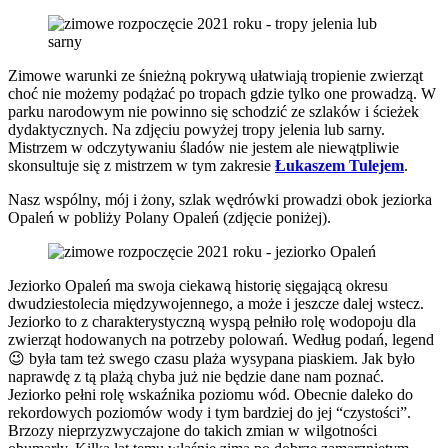
Zimowe warunki ze śnieżną pokrywą ułatwiają tropienie zwierząt
choć nie możemy podążać po tropach gdzie tylko one prowadzą. W
parku narodowym nie powinno się schodzić ze szlaków i ścieżek
dydaktycznych. Na zdjęciu powyżej tropy jelenia lub sarny.
Mistrzem w odczytywaniu śladów nie jestem ale niewątpliwie
skonsultuje się z mistrzem w tym zakresie
Łukaszem Tulejem
.
Nasz wspólny, mój i żony, szlak wędrówki prowadzi obok jeziorka
Opaleń w pobliży Polany Opaleń (zdjęcie poniżej).
Jeziorko Opaleń ma swoja ciekawą historię sięgającą okresu
dwudziestolecia międzywojennego, a może i jeszcze dalej wstecz.
Jeziorko to z charakterystyczną wyspą pełniło rolę wodopoju dla
zwierząt hodowanych na potrzeby polowań. Według podań, legend
😉 była tam też swego czasu plaża wysypana piaskiem. Jak było
naprawdę z tą plażą chyba już nie będzie dane nam poznać.
Jeziorko pełni rolę wskaźnika poziomu wód. Obecnie daleko do
rekordowych poziomów wody i tym bardziej do jej “czystości”.
Brzozy nieprzyzwyczajone do takich zmian w wilgotności