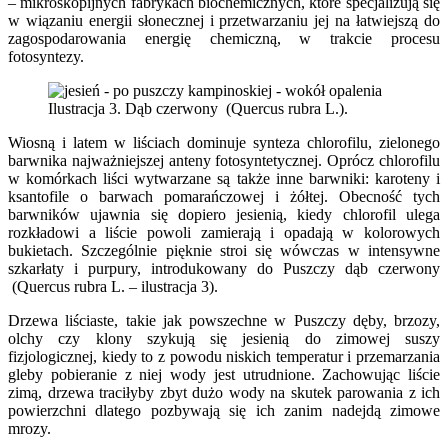
– mikroskopijnych fabrykach biochemicznych, które specjalizują się
w wiązaniu energii słonecznej i przetwarzaniu jej na łatwiejszą do
zagospodarowania energię chemiczną, w trakcie procesu
fotosyntezy.
Ilustracja 3. Dąb czerwony (Quercus rubra L.).
Wiosną i latem w liściach dominuje synteza chlorofilu, zielonego
barwnika najważniejszej anteny fotosyntetycznej. Oprócz chlorofilu
w komórkach liści wytwarzane są także inne barwniki: karoteny i
ksantofile o barwach pomarańczowej i żółtej. Obecność tych
barwników ujawnia się dopiero jesienią, kiedy chlorofil ulega
rozkładowi a liście powoli zamierają i opadają w kolorowych
bukietach. Szczególnie pięknie stroi się wówczas w intensywne
szkarłaty i purpury, introdukowany do Puszczy dąb czerwony
(Quercus rubra L. – ilustracja 3).
Drzewa liściaste, takie jak powszechne w Puszczy dęby, brzozy,
olchy czy klony szykują się jesienią do zimowej suszy
fizjologicznej, kiedy to z powodu niskich temperatur i przemarzania
gleby pobieranie z niej wody jest utrudnione. Zachowując liście
zimą, drzewa traciłyby zbyt dużo wody na skutek parowania z ich
powierzchni dlatego pozbywają się ich zanim nadejdą zimowe
mrozy.