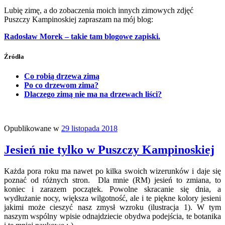
Lubię zimę, a do zobaczenia moich innych zimowych zdjęć
Puszczy Kampinoskiej zapraszam na mój blog:
Radosław Morek – takie tam blogowe zapiski.
Źródła
Co robią drzewa zimą
Po co drzewom zima?
Dlaczego zimą nie ma na drzewach liści?
Opublikowane w
29 listopada 2018
Jesień nie tylko w Puszczy Kampinoskiej
Każda pora roku ma nawet po kilka swoich wizerunków i daje się
poznać od różnych stron. Dla mnie (RM) jesień to zmiana, to
koniec i zarazem początek. Powolne skracanie się dnia, a
wydłużanie nocy, większa wilgotność, ale i te piękne kolory jesieni
jakimi może cieszyć nasz zmysł wzroku (ilustracja 1). W tym
naszym wspólny wpisie odnajdziecie obydwa podejścia, te botanika