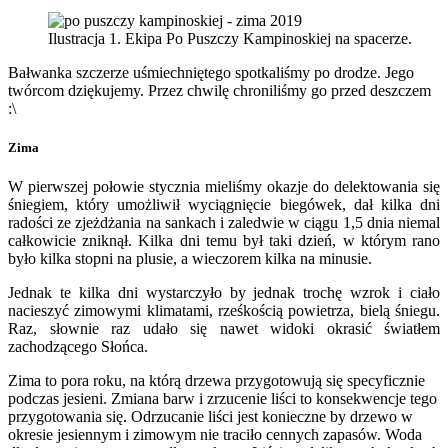
Ilustracja 1. Ekipa Po Puszczy Kampinoskiej na spacerze.
Bałwanka szczerze uśmiechniętego spotkaliśmy po drodze. Jego
twórcom dziękujemy. Przez chwilę chroniliśmy go przed deszczem
:\
Zima
W pierwszej połowie stycznia mieliśmy okazje do delektowania się
śniegiem, który umożliwił wyciągnięcie biegówek, dał kilka dni
radości ze zjeżdżania na sankach i zaledwie w ciągu 1,5 dnia niemal
całkowicie zniknął. Kilka dni temu był taki dzień, w którym rano
było kilka stopni na plusie, a wieczorem kilka na minusie.
Jednak te kilka dni wystarczyło by jednak trochę wzrok i ciało
nacieszyć zimowymi klimatami, rześkością powietrza, bielą śniegu.
Raz, słownie raz udało się nawet widoki okrasić światłem
zachodzącego Słońca.
Zima to pora roku, na którą drzewa przygotowują się specyficznie
podczas jesieni. Zmiana barw i zrzucenie liści to konsekwencje tego
przygotowania się. Odrzucanie liści jest konieczne by drzewo w
okresie jesiennym i zimowym nie traciło cennych zapasów. Woda