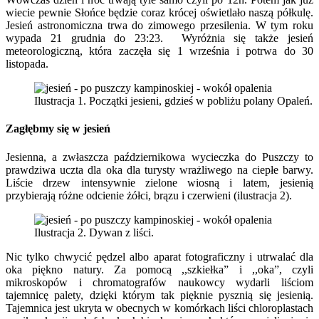
wiecie pewnie Słońce będzie coraz krócej oświetlało naszą półkulę.
Jesień astronomiczna trwa do zimowego przesilenia. W tym roku
wypada 21 grudnia do 23:23. Wyróżnia się także jesień
meteorologiczną, która zaczęła się 1 września i potrwa do 30
listopada.
Ilustracja 1. Początki jesieni, gdzieś w pobliżu polany Opaleń.
Zagłębmy się w jesień
Jesienna, a zwłaszcza październikowa wycieczka do Puszczy to
prawdziwa uczta dla oka dla turysty wrażliwego na ciepłe barwy.
Liście drzew intensywnie zielone wiosną i latem, jesienią
przybierają różne odcienie żółci, brązu i czerwieni (ilustracja 2).
Ilustracja 2. Dywan z liści.
Nic tylko chwycić pędzel albo aparat fotograficzny i utrwalać dla
oka piękno natury. Za pomocą ,,szkiełka” i ,,oka”, czyli
mikroskopów i chromatografów naukowcy wydarli liściom
tajemnicę palety, dzięki którym tak pięknie pysznią się jesienią.
Tajemnica jest ukryta w obecnych w komórkach liści chloroplastach