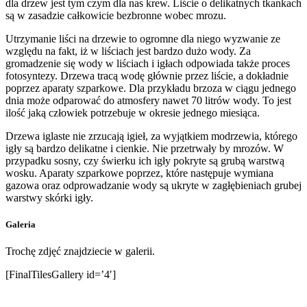
dla drzew jest tym czym dla nas krew. Liście o delikatnych tkankach
są w zasadzie całkowicie bezbronne wobec mrozu.
Utrzymanie liści na drzewie to ogromne dla niego wyzwanie ze
względu na fakt, iż w liściach jest bardzo dużo wody. Za
gromadzenie się wody w liściach i igłach odpowiada także proces
fotosyntezy. Drzewa tracą wodę głównie przez liście, a dokładnie
poprzez aparaty szparkowe. Dla przykładu brzoza w ciągu jednego
dnia może odparować do atmosfery nawet 70 litrów wody. To jest
ilość jaką człowiek potrzebuje w okresie jednego miesiąca.
Drzewa iglaste nie zrzucają igieł, za wyjątkiem modrzewia, którego
igły są bardzo delikatne i cienkie. Nie przetrwały by mrozów. W
przypadku sosny, czy świerku ich igły pokryte są grubą warstwą
wosku. Aparaty szparkowe poprzez, które następuje wymiana
gazowa oraz odprowadzanie wody są ukryte w zagłębieniach grubej
warstwy skórki igły.
Galeria
Trochę zdjęć znajdziecie w galerii.
[FinalTilesGallery id=’4′]